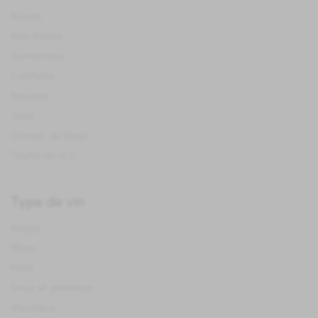
Rueda
Rias Baixas
Somontano
Cariñena
Navarra
Jerez
Campo de Borja
Toutes les A.O.
Type de vin
Rouge
Blanc
Rosé
Doux et généreux
Mousseux