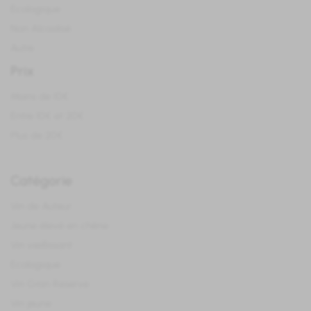
Ecologique
Non Alcoolisé
Autre
Prix
Moins de 10€
Entre 10€ et 20€
Plus de 20€
Catégorie
Vin de Auteur
Jeune élevé en chêne
Vin vieillissant
Ecologique
Vin Gran Reserve
Vin jeune