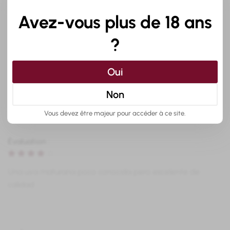
Avez-vous plus de 18 ans
?
Avis de nos clients :
Oui
Non
Vous devez être majeur pour accéder à ce site.
Évaluation :
Una uva maturana poco conocida pero excelente de
calidad