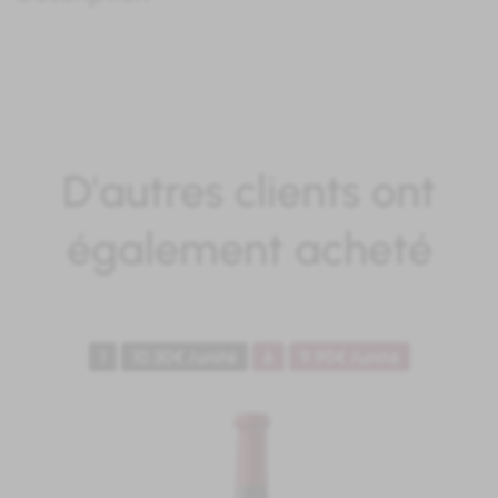
D'autres clients ont
également acheté
1
10.30€ /unité
6
9.90€ /unité