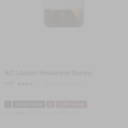
AD Libitum Maturana Blanca
4.00
Évaluation (1 votes)
1
12.90€ /unité
6
11.90€ /unité
Prix valable jusqu'à épuisement du stock