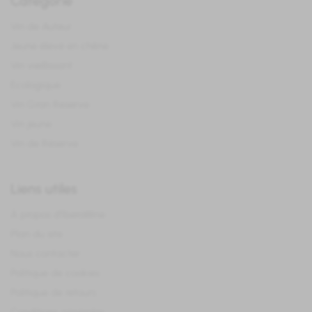
Catégorie
Vin de Auteur
Jeune élevé en chêne
Vin vieillissant
Ecologique
Vin Gran Reserve
Vin jeune
Vin de Réserve
Liens utiles
À propos d'IberoWine
Plan du site
Nous contacter
Politique de cookies
Politique de retours