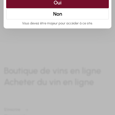
Oui
meilleurs vins pour vivre une
expérience unique »
Non
Vous devez être majeur pour accéder à ce site.
Boutique de vins en ligne
Acheter du vin en ligne
S'inscrire