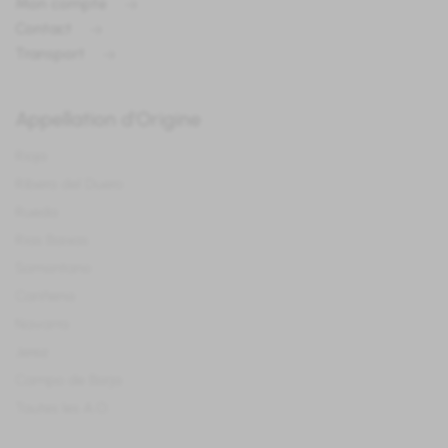
Mon compte
Contact
Transport
Appellation d'Origine
Rioja
Ribera del Duero
Rueda
Rias Baixas
Somontano
Cariñena
Navarra
Jerez
Campo de Borja
Toutes les A.O.