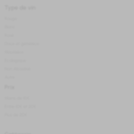
Type de vin
Rouge
Blanc
Rosé
Doux et généreux
Mousseux
Ecologique
Non Alcoolisé
Autre
Prix
Moins de 10€
Entre 10€ et 20€
Plus de 20€