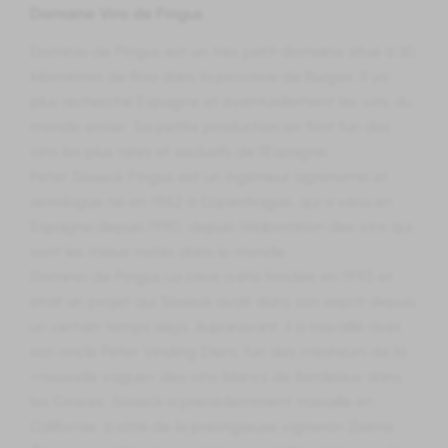
Domaine Vins de Pingus
Dominio de Pingus est un très petit domaine situé à 30
kilomètres de Roa dans la province de Burgos. Il ya
plus recherché Espagne et éventuellement les vins du
monde entier. Sa petite production en font l'un des
vins les plus rares et exclusifs de l'Espagne.
Peter Sisseck Pingus est un ingénieur agronome et
œnologue né en 1962 à Copenhague, qui a vécu en
Espagne depuis 1990, depuis l'élaboration des vins qui
sont les mieux notés dans le monde.
Dominio de Pingus La cave a été fondée en 1995 et
était un projet qui Sisseck avait dans son esprit depuis
un certain temps déjà. Auparavant, il a travaillé avec
son oncle Peter Vinding Diers, l'un des créateurs de la
«nouvelle vague» des vins blancs de Bordeaux dans
les Graves. Sisseck a précédemment travaillé en
Californie, à côté de la prestigieuse vigneron Zelma